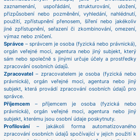
zaznamenání, uspořádání, strukturování, uložení,
přizpůsobení nebo pozměnění, vyhledání, nahlédnutí,
použití, zpřístupnění přenosem, šíření nebo jakékoliv
jiné zpřístupnění, seřazení či zkombinování, omezení,
výmaz nebo zničení.
Správce
– správcem je osoba (fyzická nebo právnická),
orgán veřejné moci, agentura nebo jiný subjekt, který
sám nebo společně s jinými určuje účely a prostředky
zpracování osobních údajů.
Zpracovatel
– zpracovatelem je osoba (fyzická nebo
právnická), orgán veřejné moci, agentura nebo jiný
subjekt, která provádí zpracování osobních údajů pro
správce.
Příjemcem
– příjemcem je osoba (fyzická nebo
právnická), orgán veřejné moci, agentura nebo jiný
subjekt, kterému jsou osobní údaje poskytnuty.
Profilování
– jakákoli forma automatizovaného
zpracování osobních údajů spočívající v jejich použití k