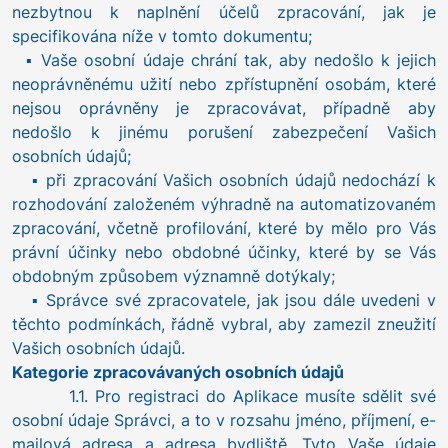
nezbytnou k naplnění účelů zpracování, jak je
specifikována níže v tomto dokumentu;
▪ Vaše osobní údaje chrání tak, aby nedošlo k jejich
neoprávněnému užití nebo zpřístupnění osobám, které
nejsou oprávněny je zpracovávat, případně aby
nedošlo k jinému porušení zabezpečení Vašich
osobních údajů;
▪ při zpracování Vašich osobních údajů nedochází k
rozhodování založeném výhradně na automatizovaném
zpracování, včetně profilování, které by mělo pro Vás
právní účinky nebo obdobné účinky, které by se Vás
obdobným způsobem významně dotýkaly;
▪ Správce své zpracovatele, jak jsou dále uvedeni v
těchto podmínkách, řádně vybral, aby zamezil zneužití
Vašich osobních údajů.
Kategorie zpracovávaných osobních údajů
1.1. Pro registraci do Aplikace musíte sdělit své
osobní údaje Správci, a to v rozsahu jméno, příjmení, e-
mailová adresa a adresa bydliště. Tyto Vaše údaje