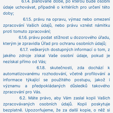
6.1.4. plánované době, po kterou bude osobní
údaje uchovávat, případně o kritériích pro určení této
doby;
6.1.5. právu na opravu, výmaz nebo omezení
zpracování Vašich údajů, nebo právu vznést námitku
proti tomuto zpracování;
6.1.6. právu podat stížnost u dozorového úřadu,
kterým je zpravidla Úřad pro ochranu osobních údajů;
6.1.7. veškerých dostupných informací o tom, z
jakého zdroje získal Vaše osobní údaje, pokud je
nezískal přímo od Vás;
6.1.8. skutečnosti, zda dochází k
automatizovanému rozhodování, včetně profilování a
informace týkající se použitého postupu, jakož i
významu a předpokládaných důsledků takového
zpracování pro Vás.
6.2. Máte právo, aby Vám zaslal kopii Vašich
zpracovávaných osobních údajů. Kopii poskytuje
bezplatně. Upozorňujeme, že za další kopie, o něž si