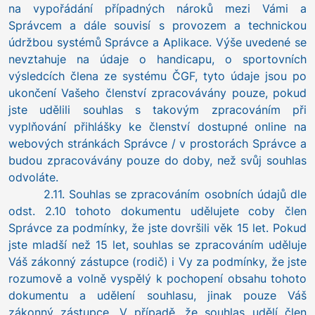
na vypořádání případných nároků mezi Vámi a
Správcem a dále souvisí s provozem a technickou
údržbou systémů Správce a Aplikace. Výše uvedené se
nevztahuje na údaje o handicapu, o sportovních
výsledcích člena ze systému ČGF, tyto údaje jsou po
ukončení Vašeho členství zpracovávány pouze, pokud
jste udělili souhlas s takovým zpracováním při
vyplňování přihlášky ke členství dostupné online na
webových stránkách Správce / v prostorách Správce a
budou zpracovávány pouze do doby, než svůj souhlas
odvoláte.
2.11. Souhlas se zpracováním osobních údajů dle
odst. 2.10 tohoto dokumentu udělujete coby člen
Správce za podmínky, že jste dovršili věk 15 let. Pokud
jste mladší než 15 let, souhlas se zpracováním uděluje
Váš zákonný zástupce (rodič) i Vy za podmínky, že jste
rozumově a volně vyspělý k pochopení obsahu tohoto
dokumentu a udělení souhlasu, jinak pouze Váš
zákonný zástupce. V případě, že souhlas udělí člen