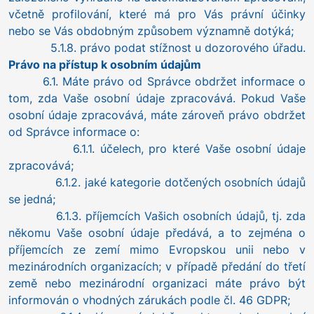
včetně profilování, které má pro Vás právní účinky
nebo se Vás obdobným způsobem významně dotýká;
5.1.8. právo podat stížnost u dozorového úřadu.
Právo na přístup k osobním údajům
6.1. Máte právo od Správce obdržet informace o
tom, zda Vaše osobní údaje zpracovává. Pokud Vaše
osobní údaje zpracovává, máte zároveň právo obdržet
od Správce informace o:
6.1.1. účelech, pro které Vaše osobní údaje
zpracovává;
6.1.2. jaké kategorie dotčených osobních údajů
se jedná;
6.1.3. příjemcích Vašich osobních údajů, tj. zda
někomu Vaše osobní údaje předává, a to zejména o
příjemcích ze zemí mimo Evropskou unii nebo v
mezinárodních organizacích; v případě předání do třetí
země nebo mezinárodní organizaci máte právo být
informován o vhodných zárukách podle čl. 46 GDPR;