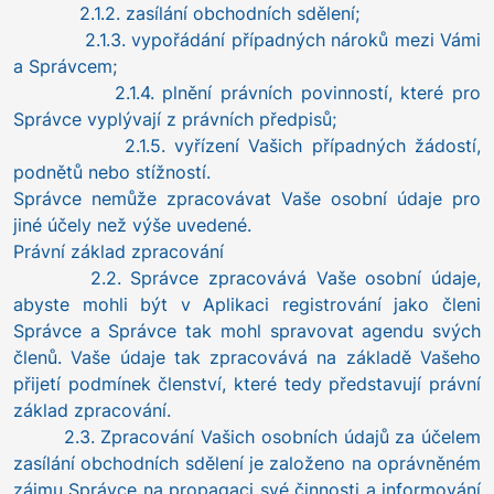
2.1.2. zasílání obchodních sdělení;
2.1.3. vypořádání případných nároků mezi Vámi
a Správcem;
2.1.4. plnění právních povinností, které pro
Správce vyplývají z právních předpisů;
2.1.5. vyřízení Vašich případných žádostí,
podnětů nebo stížností.
Správce nemůže zpracovávat Vaše osobní údaje pro
jiné účely než výše uvedené.
Právní základ zpracování
2.2. Správce zpracovává Vaše osobní údaje,
abyste mohli být v Aplikaci registrování jako členi
Správce a Správce tak mohl spravovat agendu svých
členů. Vaše údaje tak zpracovává na základě Vašeho
přijetí podmínek členství, které tedy představují právní
základ zpracování.
2.3. Zpracování Vašich osobních údajů za účelem
zasílání obchodních sdělení je založeno na oprávněném
zájmu Správce na propagaci své činnosti a informování