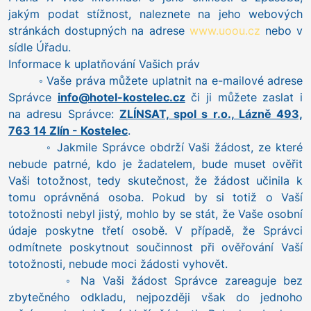
jakým podat stížnost, naleznete na jeho webových
stránkách dostupných na adrese
www.uoou.cz
nebo v
sídle Úřadu.
Informace k uplatňování Vašich práv
◦ Vaše práva můžete uplatnit na e-mailové adrese
Správce
info@hotel-kostelec.cz
či ji můžete zaslat i
na adresu Správce:
ZLÍNSAT, spol s r.o., Lázně 493,
763 14 Zlín - Kostelec
.
◦ Jakmile Správce obdrží Vaši žádost, ze které
nebude patrné, kdo je žadatelem, bude muset ověřit
Vaši totožnost, tedy skutečnost, že žádost učinila k
tomu oprávněná osoba. Pokud by si totiž o Vaší
totožnosti nebyl jistý, mohlo by se stát, že Vaše osobní
údaje poskytne třetí osobě. V případě, že Správci
odmítnete poskytnout součinnost při ověřování Vaší
totožnosti, nebude moci žádosti vyhovět.
◦ Na Vaši žádost Správce zareaguje bez
zbytečného odkladu, nejpozději však do jednoho