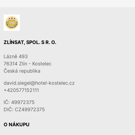
ZLÍNSAT, SPOL. S R. O.
Lázně 493
76314
Zlín - Kostelec
Česká republika
david.siegel@hotel-kostelec.cz
+420577152111
IČ: 49972375
DIČ: CZ49972375
O NÁKUPU