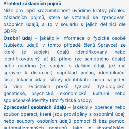
Přehled základních pojmů
Níže pro lepší srozumitelnost uvádíme krátký přehled
základních pojmů, které se vztahují ke zpracování
osobních údajů, a to v souladu s jejich definicí dle
GDPR:
Osobní údaj
– jakákoliv informace o fyzické osobě
(subjektu údajů, v tomto případě členů Správce) ze
které je subjekt údajů identifikovaný nebo
identifikovatelný, ať již přímo (ze samotného údaje)
nebo nepřímo (ve spojení s dalšími údaji, jež má
správce k dispozici) například jméno, identifikační
číslo, lokační údaje, síťový identifikátor nebo na jeden
či více zvláštních prvků fyzické, fyziologické,
genetické, psychické, ekonomické, kulturní nebo
společenské identity této fyzické osoby.
Zpracování osobních údajů
– jakákoliv operace nebo
soubor operací, které jsou prováděny s osobními údaji
nebo soubory osobních údajů pomocí či bez pomoci
automatizovaných postupů, jako je shromáždění,