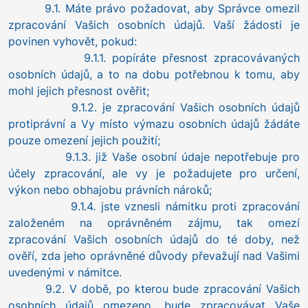
9.1. Máte právo požadovat, aby Správce omezil
zpracování Vašich osobních údajů. Vaší žádosti je
povinen vyhovět, pokud:
9.1.1. popíráte přesnost zpracovávaných
osobních údajů, a to na dobu potřebnou k tomu, aby
mohl jejich přesnost ověřit;
9.1.2. je zpracování Vašich osobních údajů
protiprávní a Vy místo výmazu osobních údajů žádáte
pouze omezení jejich použití;
9.1.3. již Vaše osobní údaje nepotřebuje pro
účely zpracování, ale vy je požadujete pro určení,
výkon nebo obhajobu právních nároků;
9.1.4. jste vznesli námitku proti zpracování
založeném na oprávněném zájmu, tak omezí
zpracování Vašich osobních údajů do té doby, než
ověří, zda jeho oprávněné důvody převažují nad Vašimi
uvedenými v námitce.
9.2. V době, po kterou bude zpracování Vašich
osobních údajů omezeno, bude zpracovávat Vaše