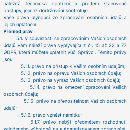
náležitá technická opatření a předem stanovené
postupy, jejichž dodržování kontroluje.
Vaše práva plynoucí ze zpracování osobních údajů a
jejich uplatnění
Přehled práv
5.1. V souvislosti se zpracováním Vašich osobních
údajů Vám náleží práva vyplývající z čl. 15 až 22 a 77
GDPR, která můžete uplatnit vůči Správci. Těmito právy
jsou:
5.1.1. právo na přístup k Vašim osobním údajům;
5.1.2. právo na opravu Vašich osobních údajů;
5.1.3. právo na výmaz Vašich osobních údajů;
5.1.4. právo na omezení zpracování Vašich
osobních údajů;
5.1.5. právo na přenositelnost Vašich osobních
údajů;
5.1.6. právo vznést námitku;
5.1.7. právo nebýt předmětem rozhodnutí
založeného výhradně na automatizovaném zpracování,