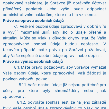
opakovaně zažádáte, je Správce již oprávněn účtovat
přiměřený poplatek. Jeho výše bude odpovídat
administrativním nákladům, které mu tím vzniknou.
Právo na opravu osobních údajů
7.1. Veškeré osobní údaje zpracovává v dobré víře
a vyvíjí maximální úsilí, aby šlo o údaje přesné a
aktuální. Může se však z důvodu chyby stát, že Vaše
zpracovávané osobní údaje budou nepřesné. V
takovém případě máte právo po Správci požadovat,
aby Vaše nepřesné osobní údaje opravil nebo doplnil.
Právo na výmaz osobních údajů
8.1. Máte právo požadovat, aby Správce vymazal
Vaše osobní údaje, které zpracovává. Vaší žádosti je
povinen vyhovět, pokud:
8.1.1. Vaše osobní údaje již nejsou potřebné pro
účely, pro které byly shromážděny nebo jinak
zpracovány;
8.1.2. odvoláte souhlas, jestliže na jeho základě
byly Vaše osobní údaje zpracovávány, to však pouze