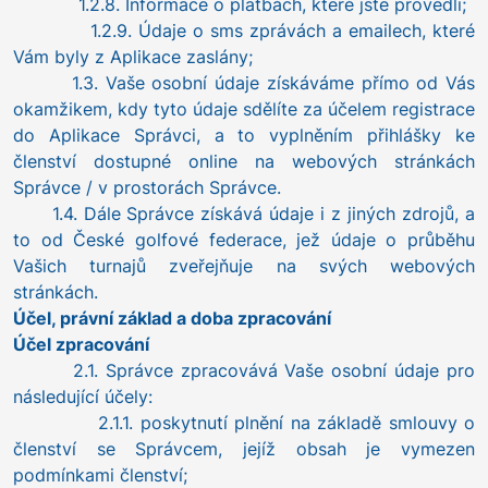
1.2.8. Informace o platbách, které jste provedli;
1.2.9. Údaje o sms zprávách a emailech, které
Vám byly z Aplikace zaslány;
1.3. Vaše osobní údaje získáváme přímo od Vás
okamžikem, kdy tyto údaje sdělíte za účelem registrace
do Aplikace Správci, a to vyplněním přihlášky ke
členství dostupné online na webových stránkách
Správce / v prostorách Správce.
1.4. Dále Správce získává údaje i z jiných zdrojů, a
to od České golfové federace, jež údaje o průběhu
Vašich turnajů zveřejňuje na svých webových
stránkách.
Účel, právní základ a doba zpracování
Účel zpracování
2.1. Správce zpracovává Vaše osobní údaje pro
následující účely:
2.1.1. poskytnutí plnění na základě smlouvy o
členství se Správcem, jejíž obsah je vymezen
podmínkami členství;