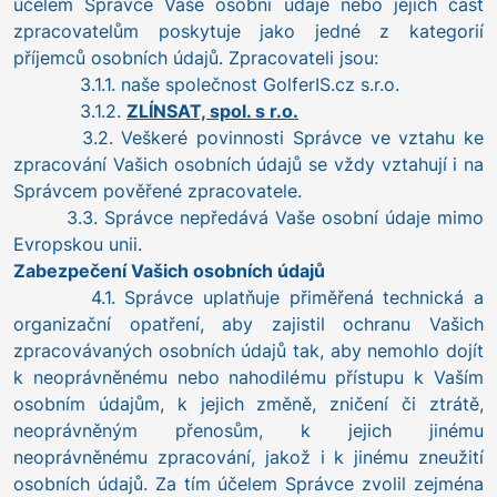
účelem Správce Vaše osobní údaje nebo jejich část
zpracovatelům poskytuje jako jedné z kategorií
příjemců osobních údajů. Zpracovateli jsou:
3.1.1. naše společnost GolferIS.cz s.r.o.
3.1.2.
ZLÍNSAT, spol. s r.o.
3.2. Veškeré povinnosti Správce ve vztahu ke
zpracování Vašich osobních údajů se vždy vztahují i na
Správcem pověřené zpracovatele.
3.3. Správce nepředává Vaše osobní údaje mimo
Evropskou unii.
Zabezpečení Vašich osobních údajů
4.1. Správce uplatňuje přiměřená technická a
organizační opatření, aby zajistil ochranu Vašich
zpracovávaných osobních údajů tak, aby nemohlo dojít
k neoprávněnému nebo nahodilému přístupu k Vaším
osobním údajům, k jejich změně, zničení či ztrátě,
neoprávněným přenosům, k jejich jinému
neoprávněnému zpracování, jakož i k jinému zneužití
osobních údajů. Za tím účelem Správce zvolil zejména