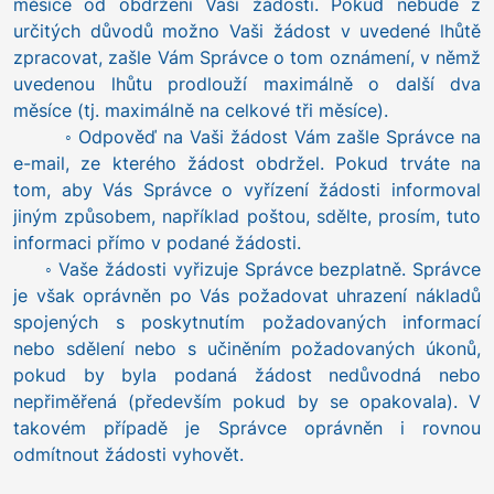
měsíce od obdržení Vaší žádosti. Pokud nebude z
určitých důvodů možno Vaši žádost v uvedené lhůtě
zpracovat, zašle Vám Správce o tom oznámení, v němž
uvedenou lhůtu prodlouží maximálně o další dva
měsíce (tj. maximálně na celkové tři měsíce).
◦ Odpověď na Vaši žádost Vám zašle Správce na
e-mail, ze kterého žádost obdržel. Pokud trváte na
tom, aby Vás Správce o vyřízení žádosti informoval
jiným způsobem, například poštou, sdělte, prosím, tuto
informaci přímo v podané žádosti.
◦ Vaše žádosti vyřizuje Správce bezplatně. Správce
je však oprávněn po Vás požadovat uhrazení nákladů
spojených s poskytnutím požadovaných informací
nebo sdělení nebo s učiněním požadovaných úkonů,
pokud by byla podaná žádost nedůvodná nebo
nepřiměřená (především pokud by se opakovala). V
takovém případě je Správce oprávněn i rovnou
odmítnout žádosti vyhovět.