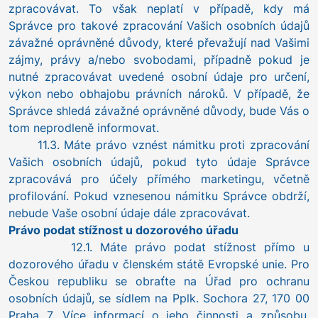
zpracovávat. To však neplatí v případě, kdy má
Správce pro takové zpracování Vašich osobních údajů
závažné oprávněné důvody, které převažují nad Vašimi
zájmy, právy a/nebo svobodami, případně pokud je
nutné zpracovávat uvedené osobní údaje pro určení,
výkon nebo obhajobu právních nároků. V případě, že
Správce shledá závažné oprávněné důvody, bude Vás o
tom neprodleně informovat.
11.3. Máte právo vznést námitku proti zpracování
Vašich osobních údajů, pokud tyto údaje Správce
zpracovává pro účely přímého marketingu, včetně
profilování. Pokud vznesenou námitku Správce obdrží,
nebude Vaše osobní údaje dále zpracovávat.
Právo podat stížnost u dozorového úřadu
12.1. Máte právo podat stížnost přímo u
dozorového úřadu v členském státě Evropské unie. Pro
Českou republiku se obraťte na Úřad pro ochranu
osobních údajů, se sídlem na Pplk. Sochora 27, 170 00
Praha 7. Více informací o jeho činnosti a způsobu,