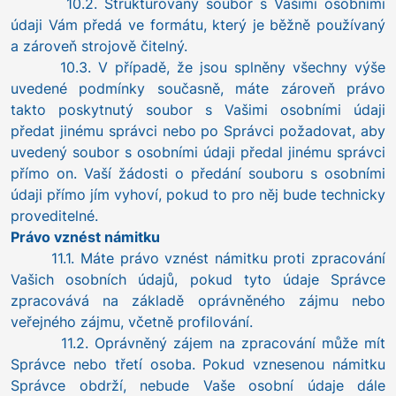
10.2. Strukturovaný soubor s Vašimi osobními
údaji Vám předá ve formátu, který je běžně používaný
a zároveň strojově čitelný.
10.3. V případě, že jsou splněny všechny výše
uvedené podmínky současně, máte zároveň právo
takto poskytnutý soubor s Vašimi osobními údaji
předat jinému správci nebo po Správci požadovat, aby
uvedený soubor s osobními údaji předal jinému správci
přímo on. Vaší žádosti o předání souboru s osobními
údaji přímo jím vyhoví, pokud to pro něj bude technicky
proveditelné.
Právo vznést námitku
11.1. Máte právo vznést námitku proti zpracování
Vašich osobních údajů, pokud tyto údaje Správce
zpracovává na základě oprávněného zájmu nebo
veřejného zájmu, včetně profilování.
11.2. Oprávněný zájem na zpracování může mít
Správce nebo třetí osoba. Pokud vznesenou námitku
Správce obdrží, nebude Vaše osobní údaje dále